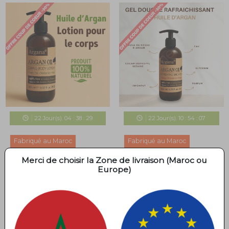
22
Jour(s).
04
:
38
:
29
22
Jour(s).
10
:
54
:
07
Fabriqué au Maroc
Fabriqué au Maroc
Soins Corps
Soins Corps
Merci de choisir la Zone de livraison (Maroc ou
Lotion Corporelle
Gel Douche Rafraîchissant
Europe)
Nourrissante à l'Huile
à l'Huile d'Argan 100%
d'Argan 100% Naturel
Naturel
69,00 MAD
39,00 MAD
118,80 MAD
70,80 MAD
Thé Vert • Verveine • Menthe • 100%
Fleur d'Oranger • Rose •
sans Sulfates • Parabènes •
Mandarine • 100% sans Sulfates •
Colorants • Huile de silicone •
Parabens • Colorants • Silicone Oil