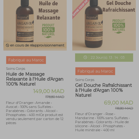
en cours de réapprovisionnement
22
Jour(s).
13
:
14
:
03
Fabriqué au Maroc
Soins Corps
Fabriqué au Maroc
Huile de Massage
Relaxante à l'Huile d'Argan
Soins Corps
100% Naturel
Gel Douche Rafraîchissant
à l'Huile d'Argan 100%
149,00 MAD
Naturel
178,80 MAD
69,00 MAD
Fleur d'Oranger• Amande •
Avocat • 100% sans Sulfates •
118,80 MAD
Parabènes • Colorants • Alcool •
Fleur d'Oranger • Rose •
Phosphates • 400 mlCe produit est
Mandarine • 100% sans Sulfates •
vendu seulement par carton de 12
Parabènes • Colorants • Huile de
pièces
silicone • Alcool • Phosphates •
Huile minérale • 400 ml