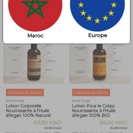
Alcool • Phosphates • Huile
• Alcohol • Phosphates • Mineral
minérale • 400 ml
Oil • 200 ml Cet article n'est pas
disponible pour une livraison
internationale.
Europe
Maroc
Fabriqué au Maroc
Fabriqué au Maroc
Soins Corps
Soins Corps
Lotion Corporelle
Lotion Pour le Corps
Nourrissante à l'Huile
Nourrissante à l'Huile
d'Argan 100% Naturel
d'Argan 100% BIO
69,00 MAD
69,00 MAD
82,80 MAD
82,80 MAD